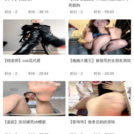
死贱狗
积分：2
时长：36:10
积分：2
时长：59:43
【桃老师】cos花式鹿
【娩娩大魔王】被领导的女朋友调戏
积分：2
时长：29:44
积分：2
时长：24:39
【嘉妮】灰丝碾死sb蝼蚁
【姜琦琦】偷拿后妈的原味