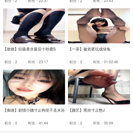
积分：2
时长：22:37
积分：2
时长：23:53
【敢敢】狂吸香水最后十秒鹿S
【一茶】被老婆玩成绿龟
积分：2
时长：23:17
积分：2
时长：01:02:46
【御凌】剧情小姨寸止狗侄子圣水浴
【颜艺】黑丝寸止憋J
积分：2
时长：41:44
积分：2
时长：35:09